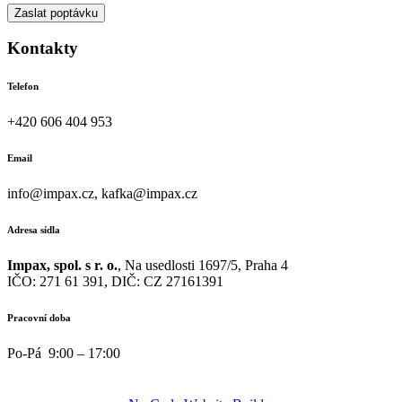
Zaslat poptávku
Kontakty
Telefon
+420 606 404 953
Email
info@impax.cz, kafka@impax.cz
Adresa sídla
Impax, spol. s r. o.
, Na usedlosti 1697/5, Praha 4
IČO: 271 61 391, DIČ: CZ 27161391
Pracovní doba
Po-Pá 9:00 – 17:00